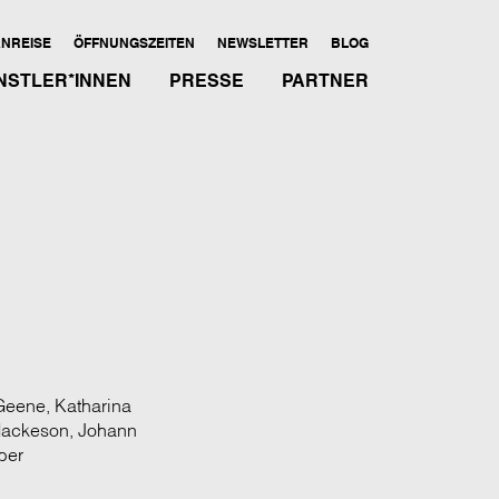
NREISE
ÖFFNUNGSZEITEN
NEWSLETTER
BLOG
NSTLER*INNEN
PRESSE
PARTNER
 Geene, Katharina
 Mackeson, Johann
ber