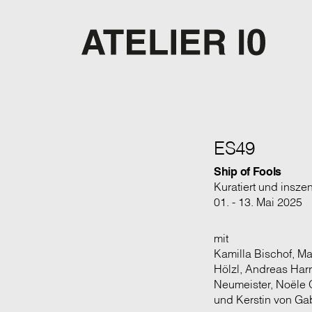
ES49
Ship of Fools
Kuratiert und insze
01. - 13. Mai 2025
mit
Kamilla Bischof, M
Hölzl, Andreas Harr
Neumeister, Noële O
und Kerstin von Gab