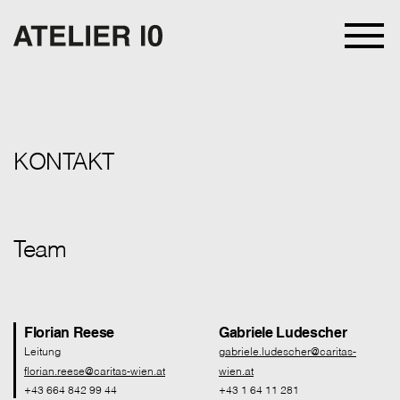
KONTAKT
Team
Florian Reese
Gabriele Ludescher
Leitung
gabriele.ludescher@caritas-
florian.reese@caritas-wien.at
wien.at
+43 664 842 99 44
+43 1 64 11 281