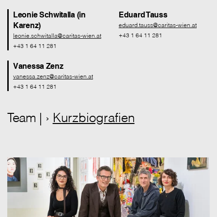
Leonie Schwitalla (in
Eduard Tauss
Karenz)
eduard.tauss@caritas-wien.at
+43 1 64 11 281
leonie.schwitalla@caritas-wien.at
+43 1 64 11 281
Vanessa Zenz
vanessa.zenz@caritas-wien.at
+43 1 64 11 281
Team | ›
Kurzbiografien