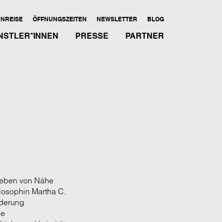
NREISE
ÖFFNUNGSZEITEN
NEWSLETTER
BLOG
NSTLER*INNEN
PRESSE
PARTNER
rleben von Nähe
losophin Martha C.
nderung
he