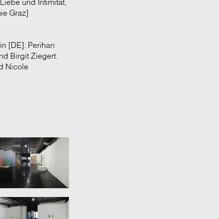
iebe und Intimität,
ie Graz]
ein [DE]: Perihan
d Birgit Ziegert.
nd Nicole