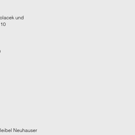
Polacek und
 10
0
Kleibel Neuhauser