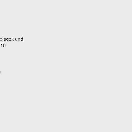
Polacek und
 10
0