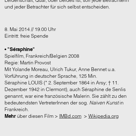
Leidenschaft, Qual, oder beides ist, soll jede Betrachterin
und jeder Betrachter für sich selbst entscheiden.
8. Mai 2014 // 19.00 Uhr
Eintritt: freie Spende
• "Séraphine"
Spielfilm, Frankreich/Belgien 2008
Regie: Martin Provost
Mit Yolande Moreau, Ulrich Tukur, Anne Bennet u.a.
Vorführung in deutscher Sprache, 125 Min.
Séraphine LOUIS (* 2. September 1864 in Arsy; † 11.
Dezember 1942 in Clermont), auch Séraphine de Senlis
genannt, war eine französische Malerin. Sie zählt zu den
bedeutendsten VertreterInnen der sog.
Naiven Kunst
in
Frankreich.
Mehr
über diesen Film >
IMBd.com
>
Wikipedia.org