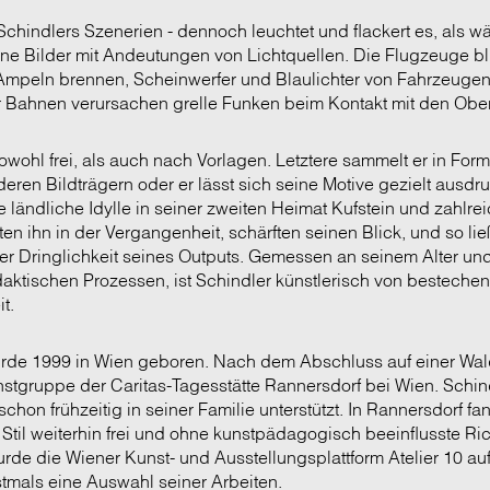
n Schindlers Szenerien - dennoch leuchtet und flackert es, als wä
ine Bilder mit Andeutungen von Lichtquellen. Die Flugzeuge bl
 Ampeln brennen, Scheinwerfer und Blaulichter von Fahrzeugen
Bahnen verursachen grelle Funken beim Kontakt mit den Ober
owohl frei, als auch nach Vorlagen. Letztere sammelt er in Form 
ren Bildträgern oder er lässt sich seine Motive gezielt ausdr
e ländliche Idylle in seiner zweiten Heimat Kufstein und zahlrei
n ihn in der Vergangenheit, schärften seinen Blick, und so ließ
er Dringlichkeit seines Outputs. Gemessen an seinem Alter un
aktischen Prozessen, ist Schindler künstlerisch von besteche
it.
urde 1999 in Wien geboren. Nach dem Abschluss auf einer Wal
nstgruppe der Caritas-Tagesstätte Rannersdorf bei Wien. Schin
chon frühzeitig in seiner Familie unterstützt. In Rannersdorf fa
 Stil weiterhin frei und ohne kunstpädagogisch beeinflusste R
rde die Wiener Kunst- und Ausstellungsplattform Atelier 10 a
stmals eine Auswahl seiner Arbeiten.