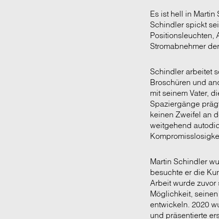
Es ist hell in Marti
Schindler spickt se
Positionsleuchten,
Stromabnehmer der 
Schindler arbeitet s
Broschüren und ande
mit seinem Vater, di
Spaziergänge prägte
keinen Zweifel an d
weitgehend autodid
Kompromisslosigke
Martin Schindler w
besuchte er die Ku
Arbeit wurde zuvor s
Möglichkeit, seinen
entwickeln. 2020 wu
und präsentierte er