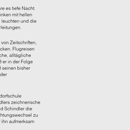
re es tiefe Nacht.
inken mit hellen
 leuchten und die
leitungen.
von Zeitschriften,
ucken. Flugreisen
che, alltägliche
 er in der Folge
d seinen bisher
nder
dorfschule
dlers zeichnerische
nd Schindler die
ichtungswechsel zu
uf ihn aufmerksam