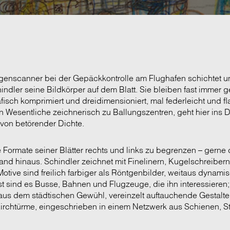
genscanner bei der Gepäckkontrolle am Flughafen schichtet u
indler seine Bildkörper auf dem Blatt. Sie bleiben fast immer ge
afisch komprimiert und dreidimensioniert, mal federleicht und fl
hn Wesentliche zeichnerisch zu Ballungszentren, geht hier ins D
 von betörender Dichte.
e Formate seiner Blätter rechts und links zu begrenzen – gerne 
nd hinaus. Schindler zeichnet mit Finelinern, Kugelschreibern,
 Motive sind freilich farbiger als Röntgenbilder, weitaus dynami
 sind es Busse, Bahnen und Flugzeuge, die ihn interessieren;
aus dem städtischen Gewühl, vereinzelt auftauchende Gestalte
irchtürme, eingeschrieben in einem Netzwerk aus Schienen, S