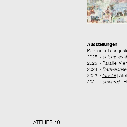
Ausstellungen
Permanent ausgestel
2025 ›
el tonto est
2025 ›
Parallel Vie
2024 ›
Bartwechse
2023 ›
facelift
| Ate
2021 ›
euward8
| 
ATELIER 10