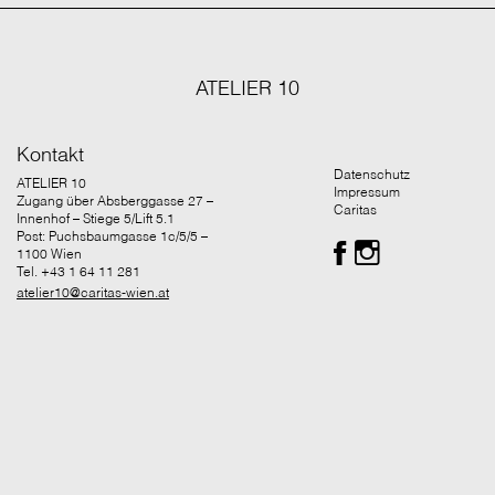
ATELIER 10
Kontakt
Datenschutz
ATELIER 10
Impressum
Zugang über Absberggasse 27 –
Caritas
Innenhof – Stiege 5/Lift 5.1
Post: Puchsbaumgasse 1c/5/5 –
1100 Wien
Tel. +43 1 64 11 281
atelier10@caritas-wien.at